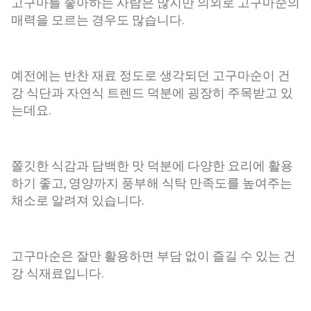
고구마를 좋아하는 사람은 많지만 의외로 고구마순의
에는 재배가 늘어나면서 시장에서도 만날 수 있게 되었습니다.
매력을 모르는 경우도 많습니다.
제철은 보통 4월부터 6월까지이며, 이 시기의 어린순이 가장 부
드럽고 맛이 좋습니다. 신선한 어수리는 잎이 선명한 초록색을
띠고 줄기가 너무 굵지 않으며 향이 은은하게 퍼지는 것을 고르
는 것이 좋습니다. 어수리나물 효능으로 건강 챙기기 풍부한 식
예전에는 반찬 재료 정도로 생각되던 고구마순이 건
이섬유로 장 건강 관리 어수리나물에는 식이섬유가 함유되어
강 식단과 자연식 트렌드 덕분에 굉장히 주목받고 있
있어 장 운동을 돕고 배변 활동을 원활하게 하는 데 도움을 줄
는데요.
수 있습니다. 채소 섭취가 부족한 현대인들이 식단에 활용하기
좋은 봄나물 중 하나입니다. 항산화 성분 공급 어수리에는 다양
한 비타민과 항산화 성분이 들어 있어 체내 활성산소로 인한 산
쫄깃한 식감과 담백한 맛 덕분에 다양한 요리에 활용
화 스트레스를 줄이는 데 도움을 줄 수 있습니다. 제철 채소를
하기 좋고, 영양까지 풍부해 식탁 만족도를 높여주는
다양하게 섭취하는 식습관은 건강한 생활 유지에 긍정적인 영
채소로 알려져 있습니다.
향을 줄 수 있습니다. 피로 회복과 활력 증진에 도움 봄철에는
계절 변화로 인해 쉽게 피로를 느끼는 경우가 많습니다. 어수리
나물...
고구마순은 잘만 활용하면 부담 없이 즐길 수 있는 건
강 식재료입니다.