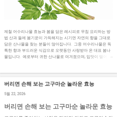
제철 어수리나물 효능과 봄을 담은 레시피로 무침 요리하는 방
법 산과 들에 봄기운이 가득해지는 시기면 자연의 향을 그대로
담은 산나물을 찾는 분들이 많아집니다. 그중 어수리나물은 독
특한 향과 부드러운 식감으로 오랫동안 사랑받아 온 대표 봄나
물입니다. 예로부터 귀한 산나물로 여겨졌으며, 입맛이 떨어지
기 쉬운 계절에 식탁에 활력을 더해주는 식재료로 알려져 있습
니다. 향긋한 풍미 덕분에 나물무침은 물론 전, 장아찌 등 다양
한 요리로 활용할 수 있어 집밥 반찬으로도 손색이 없습니다.
오늘은 어수리나물 효능부터 손질법, 보관법, 맛있는 레시피까
버리면 손해 보는 고구마순 놀라운 효능
지 자세히 알아보겠습니다. 봄철 건강 식단을 고민하고 있다면
5월 22, 2026
끝까지 읽어보세요. 어수리나물은 어떤 나물일까 어수리는 산
형과에 속하는 여러해살이 식물로 깊은 산에서 자생하는 산나
버리면 손해 보는 고구마순 놀라운 효능
물입니다. 어린순은 향이 부드럽고 식감이 연해 봄철 별미로 꼽
힙니다. 예전에는 산에서 쉽게 채취해 먹던 나물이었지만 최근