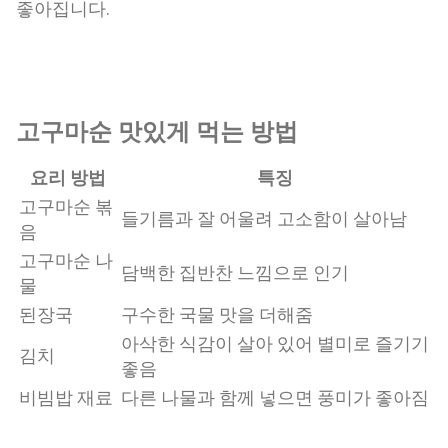
좋아집니다.
고구마순 맛있게 먹는 방법
요리 방법
특징
고구마순 볶
들기름과 잘 어울려 고소함이 살아남
음
고구마순 나
담백한 집반찬 느낌으로 인기
물
된장국
구수한 국물 맛을 더해줌
아삭한 식감이 살아 있어 별미로 즐기기
김치
좋음
비빔밥 재료
다른 나물과 함께 넣으면 풍미가 좋아짐