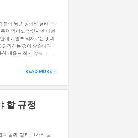
 봄이 되면 냉이와 달래, 두
냥 무쳐 먹어도 맛있지만 어떤
 반대로 일부 식재료는 맛의
금 달리하는 것이 좋습니다.
족한 내용도 적지 않습니다.
합을 알아보겠습니다. 음식
. 식감과 향의 조화는 물론
READ MORE »
예를 들어 비타민 C가 풍부
소의 이용에 도움이 됩니다.
본입니다. 냉이와 잘 어울
장 두부 조개 소고기 들깨가
 할 규정
랑받고 있습니다. 함께 먹을
한 과일이나 채소를 곁들이면
한 향 덕분에 기름진 음식의
장 달래장을 만들어 고기나
과 곰취, 참취, 고사리 등
 음식 두릅은...