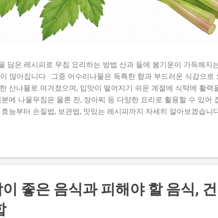
을 담은 레시피로 무침 요리하는 방법 산과 들에 봄기운이 가득해지는
들이 많아집니다. 그중 어수리나물은 독특한 향과 부드러운 식감으로
한 산나물로 여겨졌으며, 입맛이 떨어지기 쉬운 계절에 식탁에 활력
덕분에 나물무침은 물론 전, 장아찌 등 다양한 요리로 활용할 수 있어
 효능부터 손질법, 보관법, 맛있는 레시피까지 자세히 알아보겠습니다
요. 어수리나물은 어떤 나물일까 어수리는 산형과에 속하는 여러해살
은 향이 부드럽고 식감이 연해 봄철 별미로 꼽힙니다. 예전에는 산에
나면서 시장에서도 만날 수 있게 되었습니다. 제철은 보통 4월부터 
 좋습니다. 신선한 어수리는 잎이 선명한 초록색을 띠고 줄기가 너무
좋습니다. 어수리나물 효능으로 건강 챙기기 풍부한 식이섬유로 장 건
운동을 돕고 배변 활동을 원활하게 하는 데 도움을 줄 수 있습니다.
이 좋은 음식과 피해야 할 음식, 
나물 중 하나입니다. 항산화 성분 공급 어수리에는 다양한 비타민과 
합
트레스를 줄이는 데 도움을 줄 수 있습니다. 제철 채소를 다양하게 
줄 수 있습니다. 피로 회복과 활력 증진에 도움 봄철에는 계절 변화로