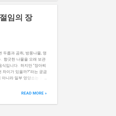
동은 영양을 모두 없애는 것
양소가 달라질까요? 식이섬
 절임의 장
적 안정적으로 유지됩니다.
 들어 있는 단백질과 탄수
소에 민감한 영양소입니다.
습니다. 향과 색 향을 내는
빠르게 냉동하면 비교적 잘 유
 두릅과 곰취, 방풍나물, 명
. 향긋한 나물을 오래 보관
음식입니다. 하지만 "장아찌
떤 차이가 있을까?"라는 궁금
 아니라 일부 영양소는 줄
 만들었을 때 영양이 어떻게
 어떻게 만들어질까요? 장아
READ MORE »
식입니다. 절임 과정에서는 삼
안으로 스며듭니다. 이 덕분
이 어려웠던 시절부터 이어
질까요? 비타민 C는 일부