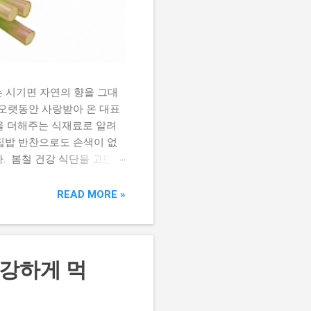
 시기면 자연의 향을 그대
 오랫동안 사랑받아 온 대표
을 더해주는 식재료로 알려
 집밥 반찬으로도 손색이 없
. 봄철 건강 식단을 고민하
이 식물로 깊은 산에서 자생
서 쉽게 채취해 먹던 나물이
READ MORE »
6월까지이며, 이 시기의 어
 굵지 않으며 향이 은은하게
강 관리 어수리나물에는 식
 채소 섭취가 부족한 현대인들
건강하게 먹
항산화 성분이 들어 있어 체
섭취하는 식습관은 건강한 생
 인해 쉽게 피로를 느끼는