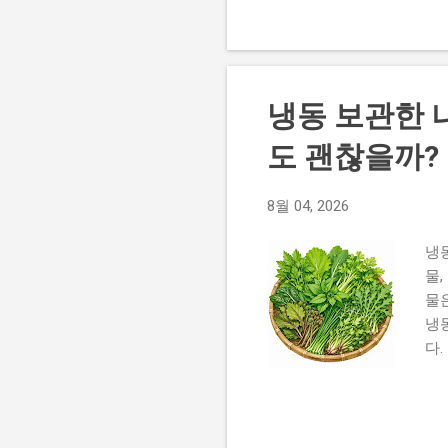
잎
일
복
와
냉동 보관한 
니
없
도 괜찮을까?
과
강
8월 04, 2026
달
거의
냉
물
물
냉
다
영
향
수
지