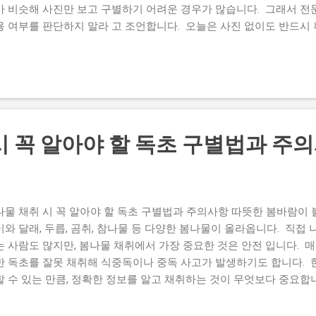
가 비슷해 사진만 보고 구별하기 어려운 경우가 많습니다. 그래서 전
용 여부를 판단하지 말라 고 조언합니다. 오늘은 사진 없이도 반드시 
 쉬운 독초와 산나물의 차이점을 알아보겠습니다. 사진만으로는 독
철 새순은 대부분 잎이 완전히 펼쳐지지 않은 상태입니다. 성숙한 식
매, 줄기의 특징이 아직 나타나지 않아 식용 나물과 독초가 매우 비슷하
촬영 각도와 빛, 크기에 따라 모습이 달라 보일 수도 있습니다. 식물을
라 향과 줄기, 뿌리, 자라는 장소까지 함께 확인하는 것이 중요합니다
장 많이 혼동하는 사례입니다. 명이나물(산마늘) 잎을 비비면 마늘이나
시 꼭 알아야 할 독초 구별법과 주
니다. 잎자루가 비교적 뚜렷합니다. 한 포기에서 여러 장의 잎이 자라
 잎 모양은 비슷하지만 마늘 향이 나지 않습니다. 향이 거의 없거나 풀
물입니다. 향이 없거나 조금이라도 의심된다면 절대 채취하지 않는 것
 곰취와 박새도 매년 혼동되는 대표적인 식물입니다. 곰취 잎을 문지르
나물 채취 시 꼭 알아야 할 독초 구별법과 주의사항 따뜻한 봄바람이
 가장자리가 비교적 둥글고 부드럽습니다. 식용으로 이용되는 산나물입
이와 달래, 두릅, 곰취, 참나물 등 다양한 봄나물이 올라옵니다. 직접
. 잎맥이 평행하게 뚜렷하게 보이...
는 사람도 많지만, 봄나물 채취에서 가장 중요한 것은 안전 입니다. 
한 독초를 잘못 채취해 식중독이나 중독 사고가 발생하기도 합니다. 
할 수 있는 만큼, 정확한 정보를 알고 채취하는 것이 무엇보다 중요합
 때 꼭 알아야 할 독초 구별법과 안전하게 즐기는 방법을 자세히 알
초 사고가 자주 발생할까요? 봄에는 어린잎이 막 자라기 시작하는 시