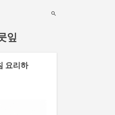
나뭇잎
침 요리하