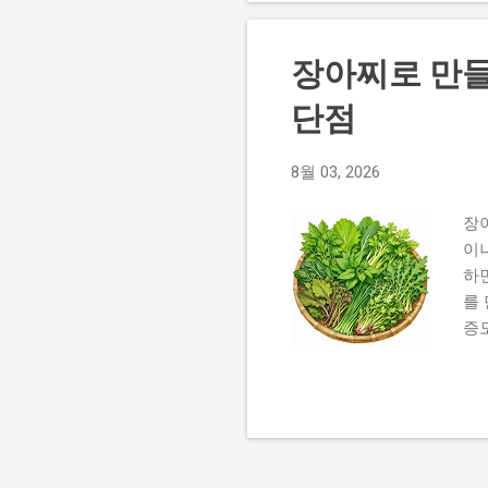
금
이
장아찌로 만들
유
냉
단점
화
냉
8월 03, 2026
정
지됩
장
이
하
를
증
고
달
찌
투
에
져