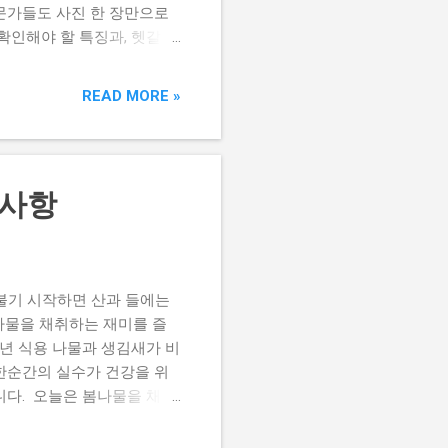
문가들도 사진 한 장만으로
확인해야 할 특징과, 헷갈리
초를 구별하기 어려운 이유
물에서는 쉽게 보이는 꽃과
READ MORE »
게 보일 수 있습니다. 사진
 구별할 때는 잎 하나가 아
. 명이나물과 은방울꽃 봄철
 부추와 비슷한 강한 향 이
의사항
는 경우가 많습니다. 은방울
 냄새만 납니다. 독성이 있는
이 안전합니다. 곰취와 박
면 특유의 향이 있습니다.
 불기 시작하면 산과 들에는
니다. 박새 향이 거의 없습
 나물을 채취하는 재미를 즐
매년 식용 나물과 생김새가 비
한순간의 실수가 건강을 위
니다. 오늘은 봄나물을 채취
아보겠습니다. 봄철에는 왜
기라 식용 나물과 독초 모두