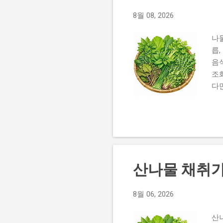
경우가 많습니다. 어수리나물
8월 08, 2026
나
릅
음
조
다
오
궁
영
한
한
리
산나물 채취가
루
때
더
8월 06, 2026
풍
산
두