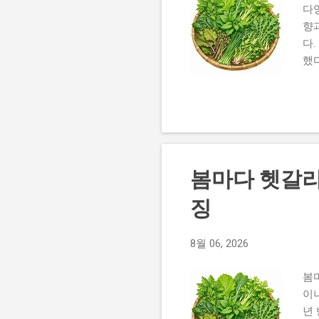
다
향
다
했
꼭
가
린
에
산
에
봄마다 헷갈리
입
행
징
반
는
8월 06, 2026
산
어
봄
재배
이
년