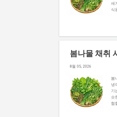
새
식
기
봄
열
은 
니
가
봄나물 채취 
납
꽃
식
8월 05, 2026
새
봄
잎
냉
니다
기
슷
협
할
독