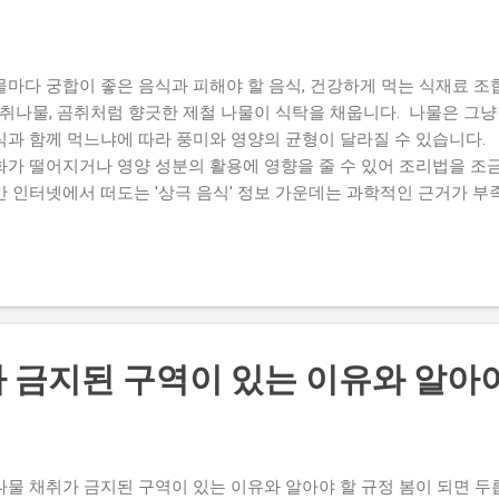
...
물마다 궁합이 좋은 음식과 피해야 할 음식, 건강하게 먹는 식재료 조합
, 취나물, 곰취처럼 향긋한 제철 나물이 식탁을 채웁니다. 나물은 그
식과 함께 먹느냐에 따라 풍미와 영양의 균형이 달라질 수 있습니다.
화가 떨어지거나 영양 성분의 활용에 영향을 줄 수 있어 조리법을 조
만 인터넷에서 떠도는 '상극 음식' 정보 가운데는 과학적인 근거가 부
늘은 나물마다 잘 어울리는 음식과 함께 먹을 때 참고하면 좋은 조
합은 왜 중요할까요? 음식 궁합은 단순히 맛만 의미하는 것이 아닙니다
양소의 흡수와 균형 잡힌 식단을 만드는 데도 도움이 될 수 있습니다. 
 식품은 식물성 철분의 흡수를 돕고, 적당한 지방은 일부 지용성 영양
 가지 식품보다 다양한 식재료를 함께 먹는 것이 건강한 식생활의 기
는 음식 냉이는 향긋한 향과 은은한 단맛이 특징입니다. 좋은 궁합 된
 금지된 구역이 있는 이유와 알아야
 된장의 감칠맛과 냉이의 향이 잘 어우러져 냉이된장국이 오랫동안 사
 참고할 점 냉이에는 식물성 철분이 들어 있으므로 비타민 C가 풍부
욱 균형 잡힌 식사가 됩니다. 달래와 잘 어울리는 음식 달래는 알싸
미를 깔끔하게 만들어 줍니다. 좋은 궁합 소고기 삼겹살 두부 달걀 간
나물 채취가 금지된 구역이 있는 이유와 알아야 할 규정 봄이 되면 두릅
부에 곁들이면 입맛을 돋우는 한 끼가 완성됩니다. 두릅과 잘 어울리는