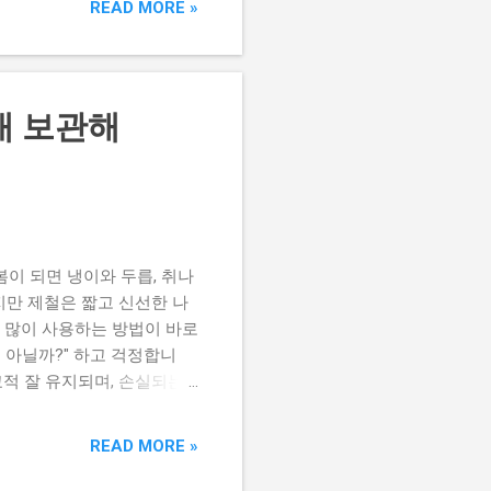
READ MORE »
서는 생김새가 매우 비슷해 보
면서 매년 비슷한 사고가 반
 있습니다. 대표적인 독초
 나는 것이 가장 큰 특징입
래 보관해
성이 있는 식물입니다. 향이
취와 박새 곰취는 넓은 잎
기 쉽습니다. 박새는 독성이
래와 부추 그리고 독성 식물
생긴 일부 독성 식물은 향이
봄이 되면 냉이와 두릅, 취나
지만 제철은 짧고 신선한 나
장 많이 사용하는 방법이 바로
 아닐까?" 하고 걱정합니
적 잘 유지되며, 손실되는
물의 영양과 식감에 어떤 영
있을까요? 냉동은 식품 속
READ MORE »
 덕분에 부패 속도가 느려
찌를 많이 만들었다면, 지