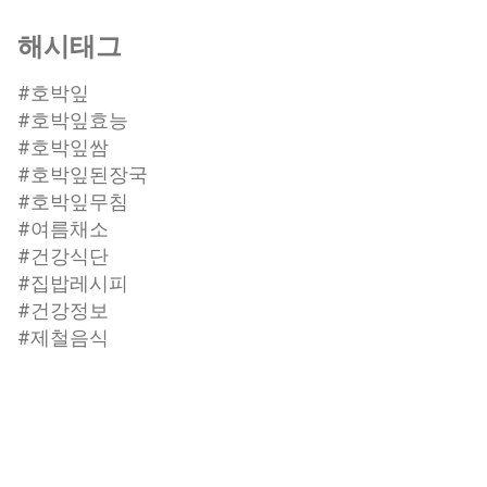
해시태그
#호박잎
#호박잎효능
#호박잎쌈
#호박잎된장국
#호박잎무침
#여름채소
#건강식단
#집밥레시피
#건강정보
#제철음식