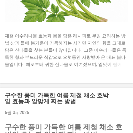
제철 어수리나물 효능과 봄을 담은 레시피로 무침 요리하는 방
법 산과 들에 봄기운이 가득해지는 시기면 자연의 향을 그대로
담은 산나물을 찾는 분들이 많아집니다. 그중 어수리나물은 독
특한 향과 부드러운 식감으로 오랫동안 사랑받아 온 대표 봄나
물입니다. 예로부터 귀한 산나물로 여겨졌으며, 입맛이 떨어지
기 쉬운 계절에 식탁에 활력을 더해주는 식재료로 알려져 있습
니다. 향긋한 풍미 덕분에 나물무침은 물론 전, 장아찌 등 다양
한 요리로 활용할 수 있어 집밥 반찬으로도 손색이 없습니다.
오늘은 어수리나물 효능부터 손질법, 보관법, 맛있는 레시피까
구수한 풍미 가득한 여름 제철 채소 호박
지 자세히 알아보겠습니다. 봄철 건강 식단을 고민하고 있다면
잎 효능과 알맞게 찌는 방법
끝까지 읽어보세요. 어수리나물은 어떤 나물일까 어수리는 산
6월 05, 2026
형과에 속하는 여러해살이 식물로 깊은 산에서 자생하는 산나
물입니다. 어린순은 향이 부드럽고 식감이 연해 봄철 별미로 꼽
구수한 풍미 가득한 여름 제철 채소 호
힙니다. 예전에는 산에서 쉽게 채취해 먹던 나물이었지만 최근