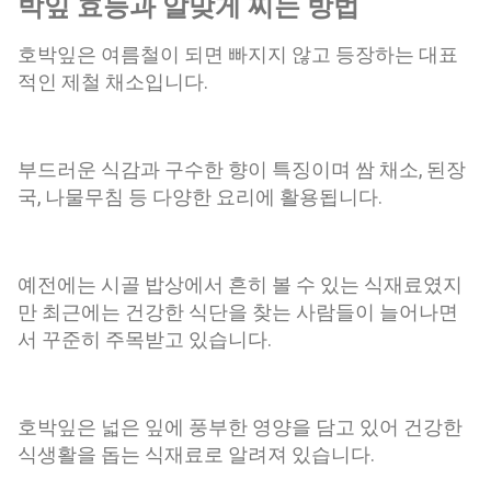
박잎 효능과 알맞게 찌는 방법
에는 재배가 늘어나면서 시장에서도 만날 수 있게 되었습니다.
제철은 보통 4월부터 6월까지이며, 이 시기의 어린순이 가장 부
호박잎은 여름철이 되면 빠지지 않고 등장하는 대표
드럽고 맛이 좋습니다. 신선한 어수리는 잎이 선명한 초록색을
적인 제철 채소입니다.
띠고 줄기가 너무 굵지 않으며 향이 은은하게 퍼지는 것을 고르
는 것이 좋습니다. 어수리나물 효능으로 건강 챙기기 풍부한 식
이섬유로 장 건강 관리 어수리나물에는 식이섬유가 함유되어
부드러운 식감과 구수한 향이 특징이며 쌈 채소, 된장
있어 장 운동을 돕고 배변 활동을 원활하게 하는 데 도움을 줄
수 있습니다. 채소 섭취가 부족한 현대인들이 식단에 활용하기
국, 나물무침 등 다양한 요리에 활용됩니다.
좋은 봄나물 중 하나입니다. 항산화 성분 공급 어수리에는 다양
한 비타민과 항산화 성분이 들어 있어 체내 활성산소로 인한 산
화 스트레스를 줄이는 데 도움을 줄 수 있습니다. 제철 채소를
예전에는 시골 밥상에서 흔히 볼 수 있는 식재료였지
다양하게 섭취하는 식습관은 건강한 생활 유지에 긍정적인 영
만 최근에는 건강한 식단을 찾는 사람들이 늘어나면
향을 줄 수 있습니다. 피로 회복과 활력 증진에 도움 봄철에는
서 꾸준히 주목받고 있습니다.
계절 변화로 인해 쉽게 피로를 느끼는 경우가 많습니다. 어수리
나물...
호박잎은 넓은 잎에 풍부한 영양을 담고 있어 건강한
식생활을 돕는 식재료로 알려져 있습니다.