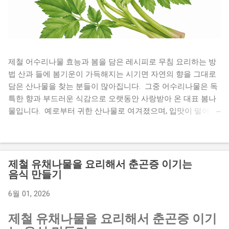
제철 어수리나물 효능과 봄을 담은 레시피로 무침 요리하는 방
법 산과 들에 봄기운이 가득해지는 시기면 자연의 향을 그대로
담은 산나물을 찾는 분들이 많아집니다. 그중 어수리나물은 독
특한 향과 부드러운 식감으로 오랫동안 사랑받아 온 대표 봄나
물입니다. 예로부터 귀한 산나물로 여겨졌으며, 입맛이 떨어지
기 쉬운 계절에 식탁에 활력을 더해주는 식재료로 알려져 있습
니다. 향긋한 풍미 덕분에 나물무침은 물론 전, 장아찌 등 다양
한 요리로 활용할 수 있어 집밥 반찬으로도 손색이 없습니다.
오늘은 어수리나물 효능부터 손질법, 보관법, 맛있는 레시피까
제철 유채나물을 요리해서 춘곤증 이기는
지 자세히 알아보겠습니다. 봄철 건강 식단을 고민하고 있다면
음식 만들기
끝까지 읽어보세요. 어수리나물은 어떤 나물일까 어수리는 산
6월 01, 2026
형과에 속하는 여러해살이 식물로 깊은 산에서 자생하는 산나
물입니다. 어린순은 향이 부드럽고 식감이 연해 봄철 별미로 꼽
제철 유채나물을 요리해서 춘곤증 이기
힙니다. 예전에는 산에서 쉽게 채취해 먹던 나물이었지만 최근