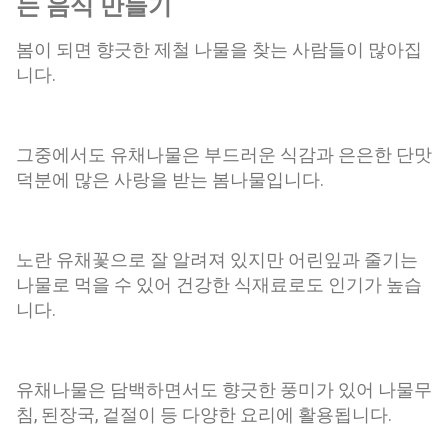
는 음식 만들기
에는 재배가 늘어나면서 시장에서도 만날 수 있게 되었습니다.
제철은 보통 4월부터 6월까지이며, 이 시기의 어린순이 가장 부
봄이 되면 향긋한 제철 나물을 찾는 사람들이 많아집
드럽고 맛이 좋습니다. 신선한 어수리는 잎이 선명한 초록색을
니다.
띠고 줄기가 너무 굵지 않으며 향이 은은하게 퍼지는 것을 고르
는 것이 좋습니다. 어수리나물 효능으로 건강 챙기기 풍부한 식
이섬유로 장 건강 관리 어수리나물에는 식이섬유가 함유되어
그중에서도 유채나물은 부드러운 식감과 은은한 단맛
있어 장 운동을 돕고 배변 활동을 원활하게 하는 데 도움을 줄
수 있습니다. 채소 섭취가 부족한 현대인들이 식단에 활용하기
덕분에 많은 사랑을 받는 봄나물입니다.
좋은 봄나물 중 하나입니다. 항산화 성분 공급 어수리에는 다양
한 비타민과 항산화 성분이 들어 있어 체내 활성산소로 인한 산
화 스트레스를 줄이는 데 도움을 줄 수 있습니다. 제철 채소를
노란 유채꽃으로 잘 알려져 있지만 어린잎과 줄기는
다양하게 섭취하는 식습관은 건강한 생활 유지에 긍정적인 영
나물로 먹을 수 있어 건강한 식재료로도 인기가 높습
향을 줄 수 있습니다. 피로 회복과 활력 증진에 도움 봄철에는
니다.
계절 변화로 인해 쉽게 피로를 느끼는 경우가 많습니다. 어수리
나물...
유채나물은 담백하면서도 향긋한 풍미가 있어 나물무
침, 된장국, 겉절이 등 다양한 요리에 활용됩니다.