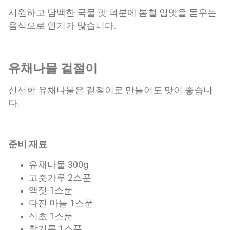
시원하고 담백한 국물 맛 덕분에 봄철 입맛을 돋우는
음식으로 인기가 많습니다.
유채나물 겉절이
신선한 유채나물은 겉절이로 만들어도 맛이 좋습니
다.
준비 재료
유채나물 300g
고춧가루 2스푼
액젓 1스푼
다진 마늘 1스푼
식초 1스푼
참기름 1스푼