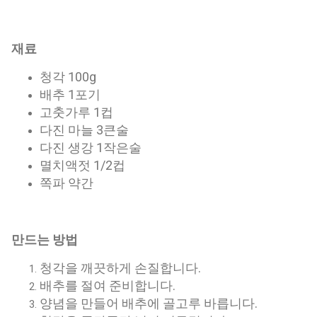
재료
청각 100g
배추 1포기
고춧가루 1컵
다진 마늘 3큰술
다진 생강 1작은술
멸치액젓 1/2컵
쪽파 약간
만드는 방법
청각을 깨끗하게 손질합니다.
배추를 절여 준비합니다.
양념을 만들어 배추에 골고루 바릅니다.