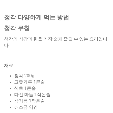
청각 다양하게 먹는 방법
청각 무침
청각의 식감과 향을 가장 쉽게 즐길 수 있는 요리입니
다.
재료
청각 200g
고춧가루 1큰술
식초 1큰술
다진 마늘 1작은술
참기름 1작은술
깨소금 약간