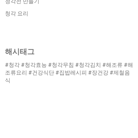
청각전 만들기
청각 요리
해시태그
#청각 #청각효능 #청각무침 #청각김치 #해조류 #해
조류요리 #건강식단 #집밥레시피 #장건강 #제철음
식