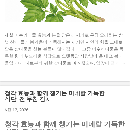
제철 어수리나물 효능과 봄을 담은 레시피로 무침 요리하는 방
법 산과 들에 봄기운이 가득해지는 시기면 자연의 향을 그대로
담은 산나물을 찾는 분들이 많아집니다. 그중 어수리나물은 독
특한 향과 부드러운 식감으로 오랫동안 사랑받아 온 대표 봄나
물입니다. 예로부터 귀한 산나물로 여겨졌으며, 입맛이 떨어지
기 쉬운 계절에 식탁에 활력을 더해주는 식재료로 알려져 있습
니다. 향긋한 풍미 덕분에 나물무침은 물론 전, 장아찌 등 다양
한 요리로 활용할 수 있어 집밥 반찬으로도 손색이 없습니다.
오늘은 어수리나물 효능부터 손질법, 보관법, 맛있는 레시피까
청각 효능과 함께 챙기는 미네랄 가득한
지 자세히 알아보겠습니다. 봄철 건강 식단을 고민하고 있다면
식단: 전 무침 김치
끝까지 읽어보세요. 어수리나물은 어떤 나물일까 어수리는 산
6월 12, 2026
형과에 속하는 여러해살이 식물로 깊은 산에서 자생하는 산나
물입니다. 어린순은 향이 부드럽고 식감이 연해 봄철 별미로 꼽
청각 효능과 함께 챙기는 미네랄 가득한
힙니다. 예전에는 산에서 쉽게 채취해 먹던 나물이었지만 최근