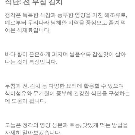
식단: 전 무침 김치
에는 재배가 늘어나면서 시장에서도 만날 수 있게 되었습니다.
제철은 보통 4월부터 6월까지이며, 이 시기의 어린순이 가장 부
청각은 독특한 식감과 풍부한 영양을 가진 해조류로,
드럽고 맛이 좋습니다. 신선한 어수리는 잎이 선명한 초록색을
예로부터 우리나라 남해안 지역을 중심으로 즐겨 먹
띠고 줄기가 너무 굵지 않으며 향이 은은하게 퍼지는 것을 고르
어온 식재료입니다.
는 것이 좋습니다. 어수리나물 효능으로 건강 챙기기 풍부한 식
이섬유로 장 건강 관리 어수리나물에는 식이섬유가 함유되어
있어 장 운동을 돕고 배변 활동을 원활하게 하는 데 도움을 줄
수 있습니다. 채소 섭취가 부족한 현대인들이 식단에 활용하기
바다 향이 은은하게 퍼지며 씹을수록 감칠맛이 살아
좋은 봄나물 중 하나입니다. 항산화 성분 공급 어수리에는 다양
나는 것이 특징입니다.
한 비타민과 항산화 성분이 들어 있어 체내 활성산소로 인한 산
화 스트레스를 줄이는 데 도움을 줄 수 있습니다. 제철 채소를
다양하게 섭취하는 식습관은 건강한 생활 유지에 긍정적인 영
무침과 전, 김치 등 다양한 요리에 활용할 수 있으며
향을 줄 수 있습니다. 피로 회복과 활력 증진에 도움 봄철에는
식이섬유와 무기질이 풍부해 건강한 식단을 구성하는
계절 변화로 인해 쉽게 피로를 느끼는 경우가 많습니다. 어수리
데 도움이 됩니다.
나물...
오늘은 청각의 영양 성분과 효능, 맛있게 먹는 방법을
자세히 알아보겠습니다.